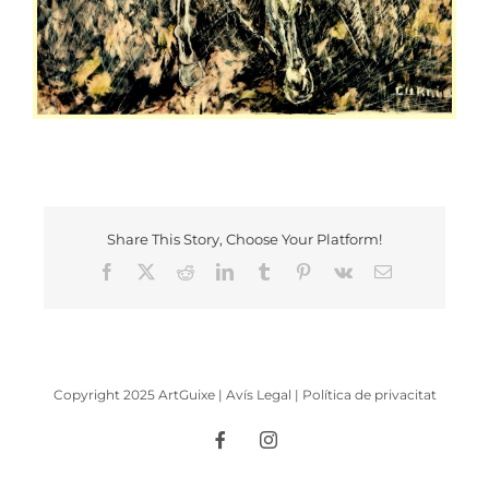
Share This Story, Choose Your Platform!
Facebook
X
Reddit
LinkedIn
Tumblr
Pinterest
Vk
Email
Copyright 2025 ArtGuixe |
Avís Legal
|
Política de privacitat
Facebook
Instagram