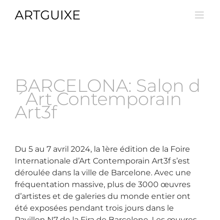
Skip
to
content
BARCELONA: Salon d
´Art Contemporain
Art3f
Du 5 au 7 avril 2024, la 1ère édition de la Foire
Internationale d’Art Contemporain Art3f s’est
déroulée dans la ville de Barcelone. Avec une
fréquentation massive, plus de 3000 œuvres
d’artistes et de galeries du monde entier ont
été exposées pendant trois jours dans le
Pavillon N7 de la Fira de Barcelone. Les œuvres