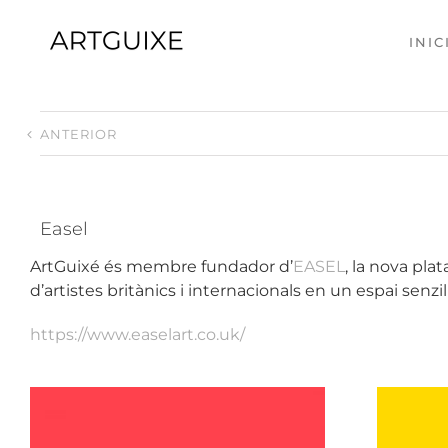
Skip
to
INIC
content
ANTERIOR
Easel
ArtGuixé és membre fundador d’
EASEL
, la nova pla
d’artistes britànics i internacionals en un espai senz
https://www.easelart.co.uk/