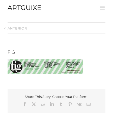
Skip
to
content
ANTERIOR
FIG
Share This Story, Choose Your Platform!
Facebook
X
Reddit
LinkedIn
Tumblr
Pinterest
Vk
Email: