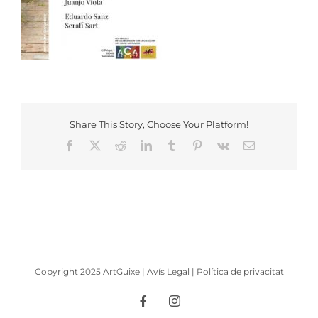
Share This Story, Choose Your Platform!
Facebook
X
Reddit
LinkedIn
Tumblr
Pinterest
Vk
Email:
Copyright 2025 ArtGuixe |
Avís Legal
|
Política de privacitat
Facebook
Instagram